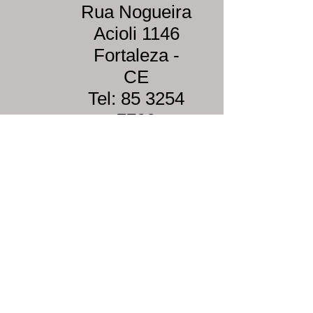
Rua Nogueira
Acioli 1146
Fortaleza -
CE
Tel:
85 3254
7700
Whatsapp:
85
98211-3145
\
85 99904-
0001